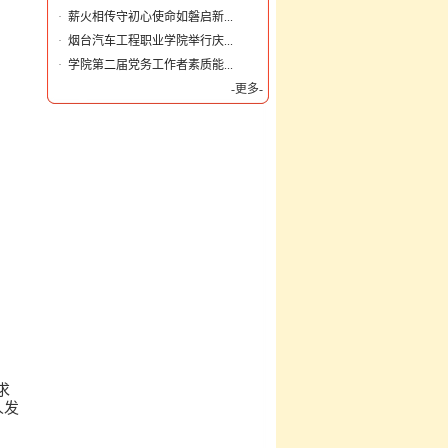
·
薪火相传守初心使命如磐启新...
·
烟台汽车工程职业学院举行庆...
·
学院第二届党务工作者素质能...
-更多-
求
人发