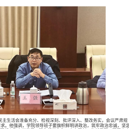
民主生活会准备充分、检视深刻、批评深入、整改务实，会议严肃规
要求。他强调，学院领导班子要旗帜鲜明讲政治，筑牢政治忠诚，坚