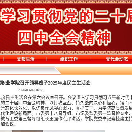
|
|
|
支部生活
组织工作
党代会动态
职业学院召开领导班子2025年度民主生活会
2026-03-09 16:56
25年度民主生活会在第六会议室召开。会议深入学习贯彻习近平新时代
党的二十届四中全会精神，以打攻坚战、持久战的决心和恒心，锲而
设常态化长效化，以优良作风凝心聚力、真抓实干，为学院高质量发
现代化建设新局面。市委第十八督导组、市纪委监委第一监督检查室
委教育工委第三督导组组长
王强作点评讲话，学院党委书记秦桂建主
参加会议。