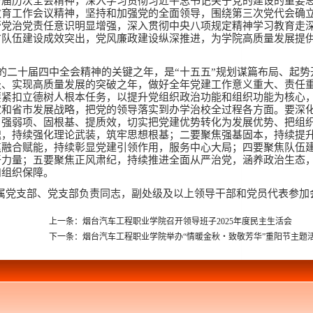
十届历次全会精神，深入学习贯彻习近平总书记关于党的建设的重要
教育工作会议精神，坚持和加强党的全面领导，围绕第三次党代会确
管党治党责任意识明显增强，深入贯彻中央八项规定精神学习教育走
才队伍建设成效突出，党风廉政建设纵深推进，为学院高质量发展提
党的二十届四中全会精神的关键之年，是“十五五”规划谋篇布局、起势
级、实现高质量发展的突破之年，做好全年党建工作意义重大、责任
要紧扣立德树人根本任务，以提升党组织政治功能和组织功能为核心
家和省市发展战略，把党的领导落实到办学治校全过程各方面。要深
、强弱项、固根基、提质效，切实把党建优势转化为发展优势、把组
魂，持续强化理论武装，筑牢思想根基；二要聚焦强基固本，持续提
焦融合赋能，持续彰显党建引领作用，服务中心大局；四要聚焦队伍
干力量；五要聚焦正风肃纪，持续推进全面从严治党，涵养政治生态
和组织保障。
属党支部、党支部负责同志，副处级及以上领导干部和党员代表参加
上一条：烟台汽车工程职业学院召开领导班子2025年度民主生活会
下一条：烟台汽车工程职业学院举办“情暖金秋・致敬芳华”重阳节主题