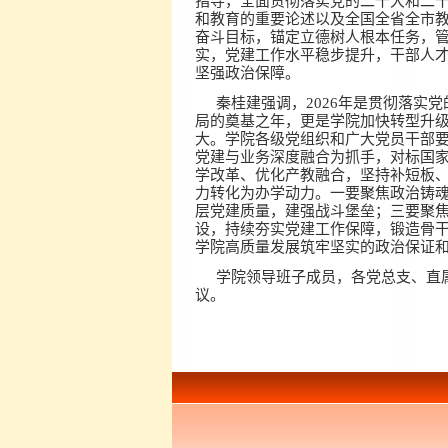
指导，全面贯彻落实党的二十大和二
和教育的重要论述以及全国全省全市
奋斗目标，锚定立德树人根本任务，
实，党建工作水平稳步提升，干部人
坚强政治保障。
秦桂建强调，2026年是贯彻落实
局的奠基之年，更是学院加快转型升
大。学院各级党组织和广大党员干部
党建与业务深度融合为抓手，对标国
学改革、优化产教融合，坚持补短板
力转化为办学动力。一要聚焦政治铸
层党建质量，建强战斗堡垒；三要聚
设，持续夯实党建工作保障，锻造骨
学院高质量发展筑牢坚实的政治保证
学院领导班子成员，各党总支、直
议。