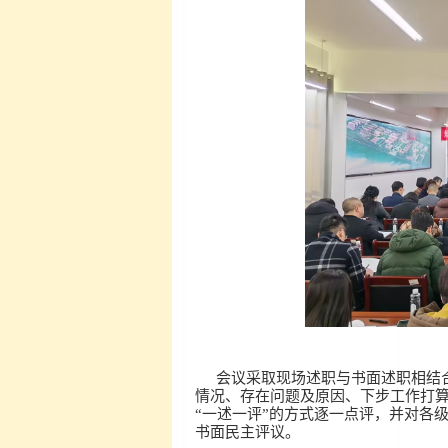
会议采取现场述职与书面述职相结
情况、存在问题及原因、下步工作打算
“一述一评”的方式逐一点评，并对各
书面民主评议。