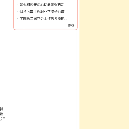
·
薪火相传守初心使命如磐启新...
·
烟台汽车工程职业学院举行庆...
·
学院第二届党务工作者素质能...
-更多-
职
照
进行