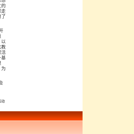
思想
立的
深走
供了
开
重
，以
化教
织活
升基
建
，为
会
活动