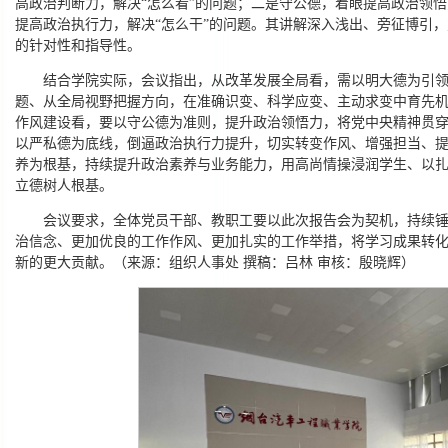
高政治判断力，解决“怎么看”的问题；二是守公德，着眼提高政治领悟
提高政治执行力，解决“怎么干”的问题。其讲解深入浅出、旁征博引
的针对性和指导性。
结合学院实际，会议指出，从改革发展全局看，需以明大德为引
题、从全局视野把握方向，在准确识变、科学应变、主动求变中育先
作风建设看，要以守公德为准则，提升政治领悟力，将党中央精神贯
以严私德为底线，倒逼政治执行力提升，切实转变作风、增强担当、
养为根基，持续提升政治素养与业务能力，用高尚情操浸润学生、以
立德树人根基。
会议要求，全体党员干部、教职工要以此次报告会为契机，持续
治信念、更加优良的工作作风、更加扎实的工作举措，将学习成果转
新的更大贡献。（来源：组织人事处 撰稿：吕林 审核：殷晓辉）