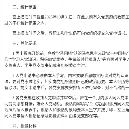
二、统计范围
面上摸底时间截至2025年10月31日，在此之前有入党意愿的教
过的不在统计范围之内。
面上摸底时间之后，教职工和学生仍可向党组织提交入党申请书
三、其他要求
1.面上摸底开始前，各教学系围绕“认识马克思主义政党—中国共
仰”“学习入党知识，积极向党靠拢，争做新时代接班人”等方面对学
支负责人、学生党支部书记或者组织委员主讲。
2.入党申请书必须由本人手写，内容要联系思想实际谈对党的认
法，要对党忠诚老实，如实向党组织说明自己的政治历史、本人经历
有涂改。提交申请书后，各党支部要安排专人进行审查，对不合格的
3.各党支部在收到入党申请并审查后，应在一个月内派人同入党
助提高思想觉悟，端正入党动机。谈话内容填写至《党组织派员同入党
话照片插入该表中，谈话人和谈话对象均要本人签字并按手印，左上
同入党申请人谈话记录及影像资料》由各党支部保存。
四、报送材料